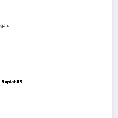
egan.
.
.
Rupiah89