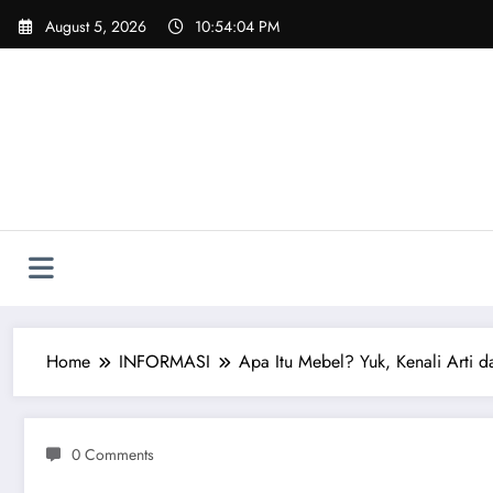
Skip
August 5, 2026
10:54:05 PM
to
content
Home
INFORMASI
Apa Itu Mebel? Yuk, Kenali Arti d
0 Comments