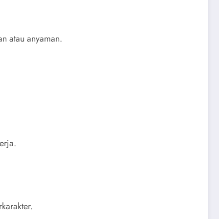
lan atau anyaman.
erja.
karakter.