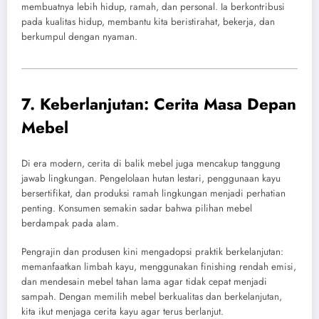
membuatnya lebih hidup, ramah, dan personal. Ia berkontribusi
pada kualitas hidup, membantu kita beristirahat, bekerja, dan
berkumpul dengan nyaman.
7. Keberlanjutan: Cerita Masa Depan
Mebel
Di era modern, cerita di balik mebel juga mencakup tanggung
jawab lingkungan. Pengelolaan hutan lestari, penggunaan kayu
bersertifikat, dan produksi ramah lingkungan menjadi perhatian
penting. Konsumen semakin sadar bahwa pilihan mebel
berdampak pada alam.
Pengrajin dan produsen kini mengadopsi praktik berkelanjutan:
memanfaatkan limbah kayu, menggunakan finishing rendah emisi,
dan mendesain mebel tahan lama agar tidak cepat menjadi
sampah. Dengan memilih mebel berkualitas dan berkelanjutan,
kita ikut menjaga cerita kayu agar terus berlanjut.