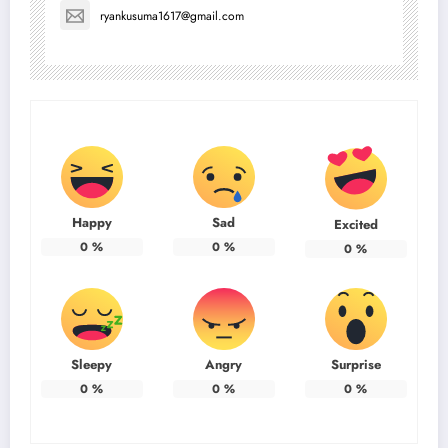
ryankusuma1617@gmail.com
Happy
Sad
Excited
0
%
0
%
0
%
Sleepy
Angry
Surprise
0
%
0
%
0
%