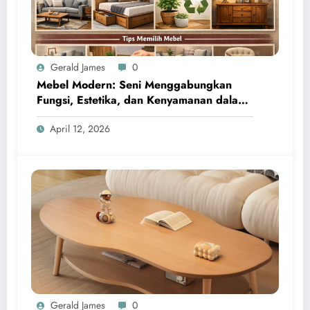
Gerald James
0
Mebel Modern: Seni Menggabungkan
Fungsi, Estetika, dan Kenyamanan dalam
Hunian
April 12, 2026
Gerald James
0