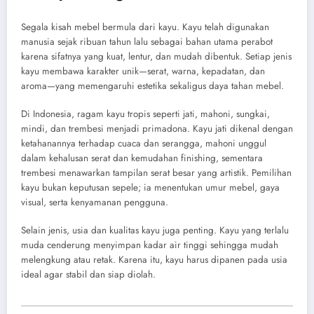
Segala kisah mebel bermula dari kayu. Kayu telah digunakan
manusia sejak ribuan tahun lalu sebagai bahan utama perabot
karena sifatnya yang kuat, lentur, dan mudah dibentuk. Setiap jenis
kayu membawa karakter unik—serat, warna, kepadatan, dan
aroma—yang memengaruhi estetika sekaligus daya tahan mebel.
Di Indonesia, ragam kayu tropis seperti jati, mahoni, sungkai,
mindi, dan trembesi menjadi primadona. Kayu jati dikenal dengan
ketahanannya terhadap cuaca dan serangga, mahoni unggul
dalam kehalusan serat dan kemudahan finishing, sementara
trembesi menawarkan tampilan serat besar yang artistik. Pemilihan
kayu bukan keputusan sepele; ia menentukan umur mebel, gaya
visual, serta kenyamanan pengguna.
Selain jenis, usia dan kualitas kayu juga penting. Kayu yang terlalu
muda cenderung menyimpan kadar air tinggi sehingga mudah
melengkung atau retak. Karena itu, kayu harus dipanen pada usia
ideal agar stabil dan siap diolah.