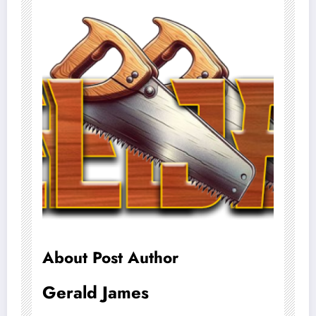
About Post Author
Gerald James