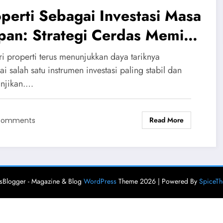
perti Sebagai Investasi Masa
an: Strategi Cerdas Memilih
ian Bernilai Tinggi
ri properti terus menunjukkan daya tariknya
i salah satu instrumen investasi paling stabil dan
njikan.…
Read More
Comments
Blogger - Magazine & Blog
WordPress
Theme 2026 | Powered By
SpiceT