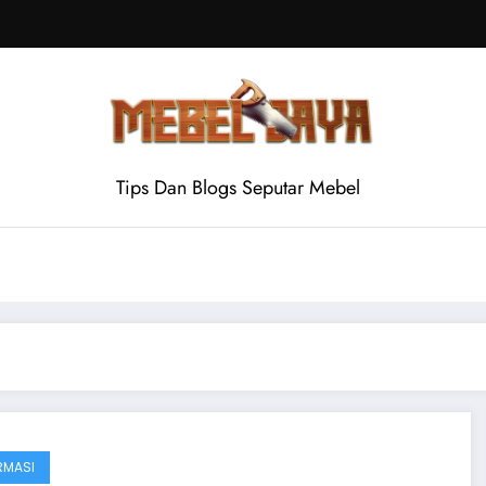
Tips Dan Blogs Seputar Mebel
RMASI