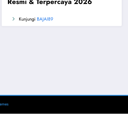
Resmi & Terpercaya 2026
Kunjungi
BAJAI89
hemes