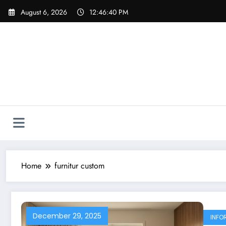
Skip
August 6, 2026
12:46:40 PM
to
content
Home
furnitur custom
December 29, 2025
INFO