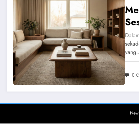
Meb
Se
Ru
Dalam
sekad
yang
0 
News