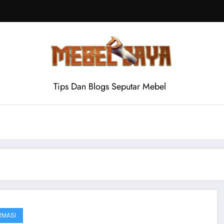
Tips Dan Blogs Seputar Mebel
RMASI