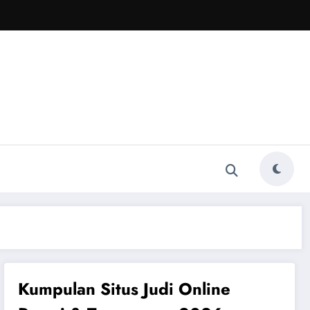
Kumpulan Situs Judi Online